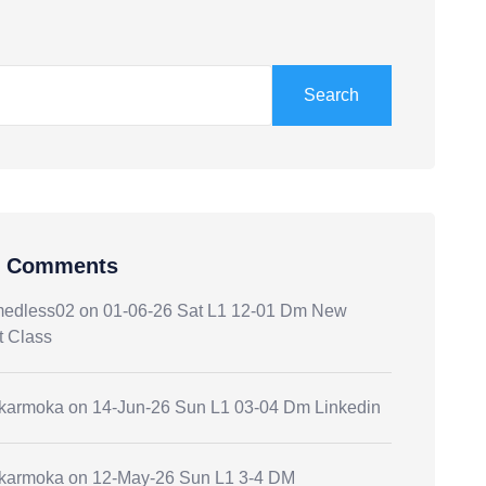
Search
t Comments
medless02
on
01-06-26 Sat L1 12-01 Dm New
t Class
.karmoka
on
14-Jun-26 Sun L1 03-04 Dm Linkedin
.karmoka
on
12-May-26 Sun L1 3-4 DM