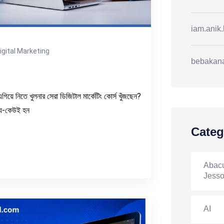
iam.anik
igital Marketing
bebakan
িয়ে নিতে খুলনার সেরা ডিজিটাল মার্কেটিং কোর্স খুঁজছেন?
ী—যে-কেউই হন
Categ
Abacu
Jesso
AI