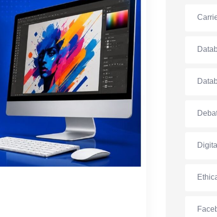
Carri
Data
Data
Debat
Digit
Ethic
Face