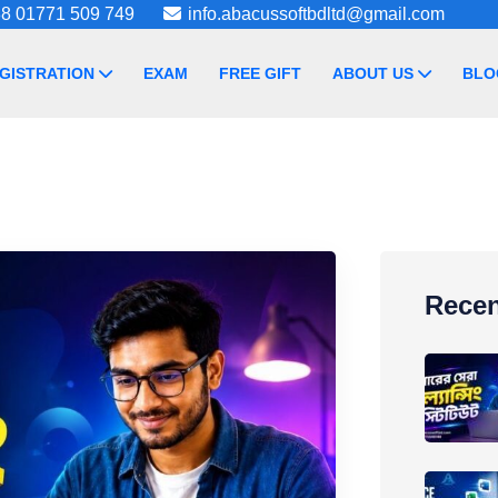
8 01771 509 749
info.abacussoftbdltd@gmail.com
GISTRATION
EXAM
FREE GIFT
ABOUT US
BLO
Recen