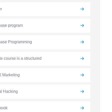
er
base program
base Programming
e course is a structured
al Marketing
al Hacking
book