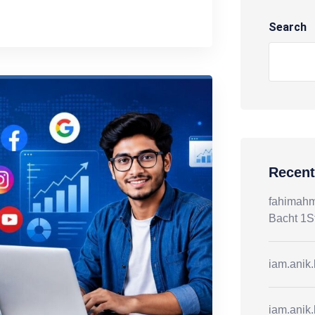
Search
Recen
fahimah
Bacht 1S
iam.anik
iam.anik