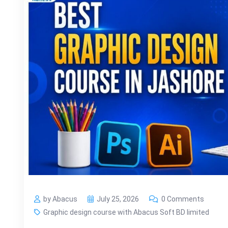
by Abacus
July 25, 2026
0 Comments
Graphic design course with Abacus Soft BD limited