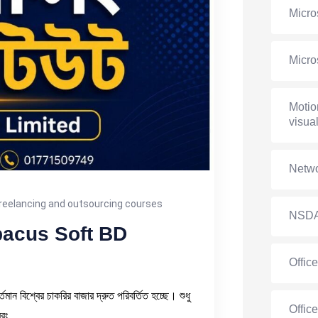
Micro
Micro
Motio
visual
Netwo
reelancing and outsourcing courses
NSD
 – Abacus Soft BD
Offic
 বিশ্বের চাকরির বাজার দ্রুত পরিবর্তিত হচ্ছে। শুধু
Offic
বরং