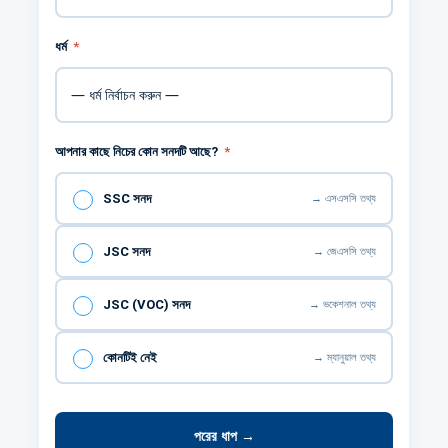
ধর্ম
*
আপনার কাছে নিচের কোন সনদটি আছে?
*
→ এসএসসি তথ্য
SSC সনদ
→ জেএসসি তথ্য
JSC সনদ
→ ভকেশনাল তথ্য
JSC (VOC) সনদ
→ ম্যানুয়াল তথ্য
কোনটিই নেই
পরের ধাপ →