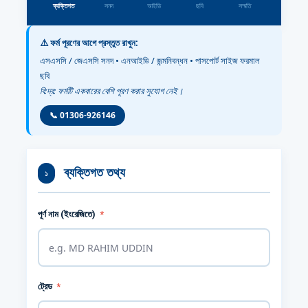
ব্যক্তিগত
সনদ
আইডি
ছবি
সম্মতি
⚠️ ফর্ম পূরণের আগে প্রস্তুত রাখুন:
এসএসসি / জেএসসি সনদ • এনআইডি / জন্মনিবন্ধন • পাসপোর্ট সাইজ ফরমাল
ছবি
বি:দ্র: ফর্মটি একবারের বেশি পূরণ করার সুযোগ নেই।
📞 01306-926146
ব্যক্তিগত তথ্য
১
পূর্ণ নাম (ইংরেজিতে)
*
ট্রেড
*