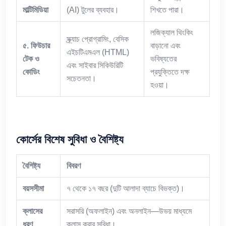
মাল্টিমিডিয়া
(AI) টুলের ব্যবহার।
শিখতে পারা।
লজিক্যাল থিংকিং
স্ক্র্যাচ প্রোগ্রামিং, বেসিক
৫
.
ফিউচার
বাড়ানো এবং
এইচটিএমএল (HTML)
টেক
ও
ভবিষ্যতের
এবং সাইবার সিকিউরিটি
কোডিং
প্রযুক্তিতে দক্ষ
সচেতনতা।
হওয়া।
কোর্সের
বিশেষ
সুবিধা
ও
বৈশিষ্ট্য
বৈশিষ্ট্য
বিবরণ
বয়সসীমা
৭ থেকে ১৭ বছর (দুটি আলাদা ব্যাচে বিভক্ত)।
ক্লাসের
সরাসরি (অফলাইন) এবং অনলাইন—উভয় মাধ্যমে
ধরণ
ক্লাস করার সুবিধা।