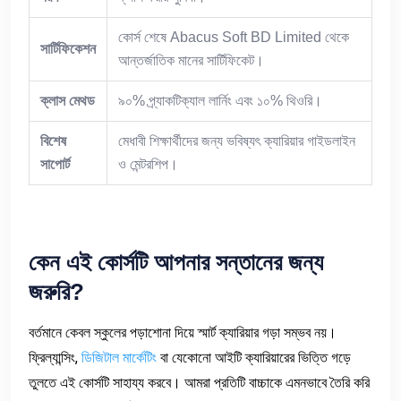
কোর্স শেষে Abacus Soft BD Limited থেকে
সার্টিফিকেশন
আন্তর্জাতিক মানের সার্টিফিকেট।
ক্লাস
মেথড
৯০% প্র্যাকটিক্যাল লার্নিং এবং ১০% থিওরি।
বিশেষ
মেধাবী শিক্ষার্থীদের জন্য ভবিষ্যৎ ক্যারিয়ার গাইডলাইন
সাপোর্ট
ও মেন্টরশিপ।
কেন
এই
কোর্সটি
আপনার
সন্তানের
জন্য
জরুরি
?
বর্তমানে কেবল স্কুলের পড়াশোনা দিয়ে স্মার্ট ক্যারিয়ার গড়া সম্ভব নয়।
ফ্রিল্যান্সিং,
ডিজিটাল মার্কেটিং
বা যেকোনো আইটি ক্যারিয়ারের ভিত্তি গড়ে
তুলতে এই কোর্সটি সাহায্য করবে। আমরা প্রতিটি বাচ্চাকে এমনভাবে তৈরি করি