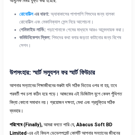
আধুনিক বিষয় যুক্ত করা হয়েছে:
রোবোটিক্স
এর
ধারণা
:
অ্যাবাকাসের পাশাপাশি শিশুদের জন্য হালকা
রোবোটিক্স এবং মেকানিক্যাল সেন্স নিয়ে আলোচনা।
গেমিফাইড
লার্নিং
:
পড়াশোনাকে গেমের মাধ্যমে আরও আনন্দদায়ক করা।
কমিউনিকেশন
স্কিল
:
শিশুদের কথা বলার জড়তা কাটানোর জন্য বিশেষ
সেশন।
উপসংহার
:
স্মার্ট
সল্যুশন
ফর
স্মার্ট
ফিউচার
আপনার সন্তানের শিক্ষাজীবনের শুরুটা যদি সঠিক ভিতের ওপর না হয়, তবে
পরবর্তী পথ চলা কঠিন হয়ে পড়ে। আজকের এই ডিজিটাল যুগে কেবল পুঁথিগত
বিদ্যা কোনো সমাধান নয়। প্রয়োজন দক্ষতা, মেধা এবং প্রযুক্তির সঠিক
ব্যবহার।
পরিশেষে
(Finally),
আমরা বলতে পারি যে,
Abacus Soft BD
Limited
-এর এই কিডস ডেভেলপমেন্ট কোর্সটি আপনার সন্তানের জীবনের