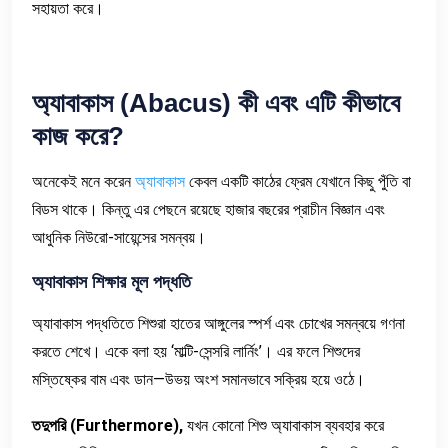
সহায়তা করে।
অ্যাবাকাস
(Abacus)
কী
এবং
এটি
কীভাবে
কাজ
করে
?
অনেকেই মনে করেন
অ্যাবাকাস
কেবল একটি কাঠের ফ্রেম যেখানে কিছু পুঁতি বা
বিডস থাকে। কিন্তু এর পেছনে রয়েছে হাজার বছরের প্রাচীন বিজ্ঞান এবং
আধুনিক নিউরো-সায়েন্সের সমন্বয়।
অ্যাবাকাস
শিক্ষার
মূল
পদ্ধতি
অ্যাবাকাস পদ্ধতিতে শিশুরা হাতের আঙ্গুলের স্পর্শ এবং চোখের সমন্বয়ে গণনা
করতে শেখে। একে বলা হয় ‘মাল্টি-সেন্সরি লার্নিং’। এর ফলে শিশুদের
মস্তিষ্কের বাম এবং ডান—উভয় অংশ সমানভাবে সক্রিয় হয়ে ওঠে।
তদুপরি
(Furthermore),
যখন কোনো শিশু অ্যাবাকাস ব্যবহার করে