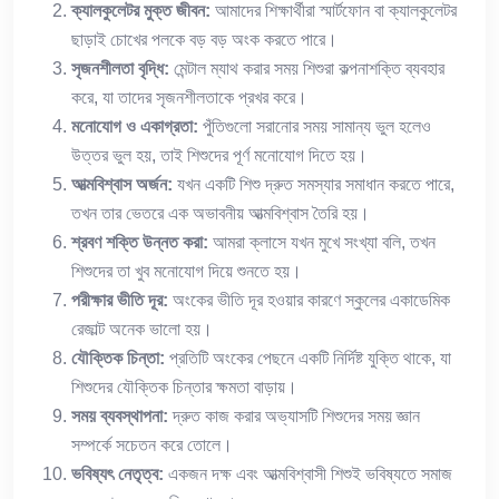
ক্যালকুলেটর
মুক্ত
জীবন
:
আমাদের শিক্ষার্থীরা স্মার্টফোন বা ক্যালকুলেটর
ছাড়াই চোখের পলকে বড় বড় অংক করতে পারে।
সৃজনশীলতা
বৃদ্ধি
:
মেন্টাল ম্যাথ করার সময় শিশুরা কল্পনাশক্তি ব্যবহার
করে, যা তাদের সৃজনশীলতাকে প্রখর করে।
মনোযোগ
ও
একাগ্রতা
:
পুঁতিগুলো সরানোর সময় সামান্য ভুল হলেও
উত্তর ভুল হয়, তাই শিশুদের পূর্ণ মনোযোগ দিতে হয়।
আত্মবিশ্বাস
অর্জন
:
যখন একটি শিশু দ্রুত সমস্যার সমাধান করতে পারে,
তখন তার ভেতরে এক অভাবনীয় আত্মবিশ্বাস তৈরি হয়।
শ্রবণ
শক্তি
উন্নত
করা
:
আমরা ক্লাসে যখন মুখে সংখ্যা বলি, তখন
শিশুদের তা খুব মনোযোগ দিয়ে শুনতে হয়।
পরীক্ষার
ভীতি
দূর
:
অংকের ভীতি দূর হওয়ার কারণে স্কুলের একাডেমিক
রেজাল্ট অনেক ভালো হয়।
যৌক্তিক
চিন্তা
:
প্রতিটি অংকের পেছনে একটি নির্দিষ্ট যুক্তি থাকে, যা
শিশুদের যৌক্তিক চিন্তার ক্ষমতা বাড়ায়।
সময়
ব্যবস্থাপনা
:
দ্রুত কাজ করার অভ্যাসটি শিশুদের সময় জ্ঞান
সম্পর্কে সচেতন করে তোলে।
ভবিষ্যৎ
নেতৃত্ব
:
একজন দক্ষ এবং আত্মবিশ্বাসী শিশুই ভবিষ্যতে সমাজ