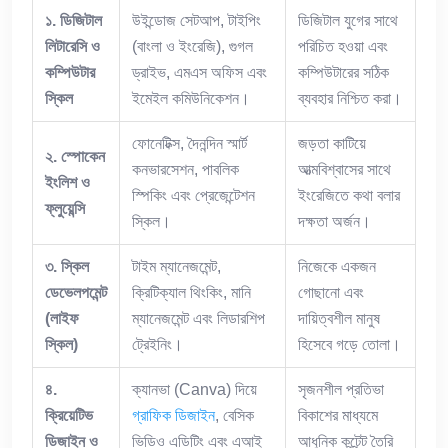
১
.
ডিজিটাল
উইন্ডোজ সেটআপ, টাইপিং
ডিজিটাল যুগের সাথে
লিটারেসি
ও
(বাংলা ও ইংরেজি), গুগল
পরিচিত হওয়া এবং
কম্পিউটার
ড্রাইভ, এমএস অফিস এবং
কম্পিউটারের সঠিক
স্কিল
ইমেইল কমিউনিকেশন।
ব্যবহার নিশ্চিত করা।
ফোনেটিক্স, দৈনন্দিন স্মার্ট
জড়তা কাটিয়ে
২
.
স্পোকেন
কনভারসেশন, পাবলিক
আত্মবিশ্বাসের সাথে
ইংলিশ
ও
স্পিকিং এবং প্রেজেন্টেশন
ইংরেজিতে কথা বলার
ফ্লুয়েন্সি
স্কিল।
দক্ষতা অর্জন।
৩
.
স্কিল
টাইম ম্যানেজমেন্ট,
নিজেকে একজন
ডেভেলপমেন্ট
ক্রিটিক্যাল থিংকিং, মানি
গোছানো এবং
(
লাইফ
ম্যানেজমেন্ট এবং লিডারশিপ
দায়িত্বশীল মানুষ
স্কিল
)
ট্রেইনিং।
হিসেবে গড়ে তোলা।
৪
.
ক্যানভা (Canva) দিয়ে
সৃজনশীল প্রতিভা
ক্রিয়েটিভ
গ্রাফিক ডিজাইন
, বেসিক
বিকাশের মাধ্যমে
ডিজাইন
ও
ভিডিও এডিটিং এবং এআই
আধুনিক কন্টেন্ট তৈরি