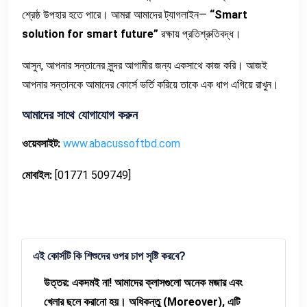
শ্রেষ্ঠ উপহার হতে পারে। আমরা আমাদের ট্যাগলাইন—
“Smart
solution for smart future”
রক্ষায় প্রতিশ্রুতিবদ্ধ।
আসুন, আপনার সন্তানের সুন্দর আগামীর জন্য একসাথে কাজ করি। আজই
আপনার সন্তানকে আমাদের কোর্সে ভর্তি করিয়ে তাকে এক ধাপ এগিয়ে রাখুন।
আমাদের
সাথে
যোগাযোগ
করুন
ওয়েবসাইট
:
www.abacussoftbd.com
মোবাইল
:
[01771 509749]
এই কোর্সটি কি শিশুদের ওপর চাপ সৃষ্টি করবে?
উত্তর: একদমই না! আমাদের ক্লাসগুলো অনেক মজার এবং
খেলার ছলে করানো হয়। অধিকন্তু (Moreover), এটি