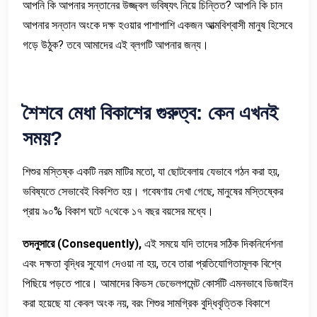
আপনি কি আপনার সন্তানের উজ্জ্বল ভবিষ্যৎ নিয়ে চিন্তিত? আপনি কি চান
আপনার সন্তান অংকে দক্ষ হওয়ার পাশাপাশি একজন আত্মবিশ্বাসী মানুষ হিসেবে
গড়ে উঠুক? তবে আমাদের এই ব্লগটি আপনার জন্য।
শৈশবে
মেধা
বিকাশের
গুরুত্ব
:
কেন
এখনই
সময়
?
শিশুর মস্তিষ্ক একটি নরম মাটির মতো, যা ছোটবেলায় যেভাবে গঠন করা হয়,
ভবিষ্যতে সেভাবেই বিকশিত হয়। গবেষণায় দেখা গেছে, মানুষের মস্তিষ্কের
প্রায় ৯০% বিকাশ ঘটে ৭থেকে ১৭ বছর বয়সের মধ্যে।
তদনুসারে
(Consequently),
এই সময়ে যদি তাদের সঠিক দিকনির্দেশনা
এবং দক্ষতা বৃদ্ধির সুযোগ দেওয়া না হয়, তবে তারা প্রতিযোগিতামূলক বিশ্বে
পিছিয়ে পড়তে পারে। আমাদের কিডস ডেভেলপমেন্ট কোর্সটি এমনভাবে ডিজাইন
করা হয়েছে যা কেবল অংক নয়, বরং শিশুর সামগ্রিক বুদ্ধিবৃত্তিক বিকাশে