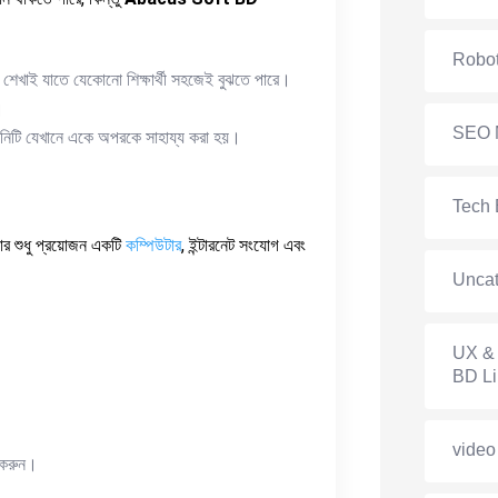
Robot
েখাই যাতে যেকোনো শিক্ষার্থী সহজেই বুঝতে পারে।
।
SEO 
িউনিটি যেখানে একে অপরকে সাহায্য করা হয়।
Tech 
ার শুধু প্রয়োজন একটি
কম্পিউটার
, ইন্টারনেট সংযোগ এবং
Uncat
UX & 
BD Li
video
া করুন।