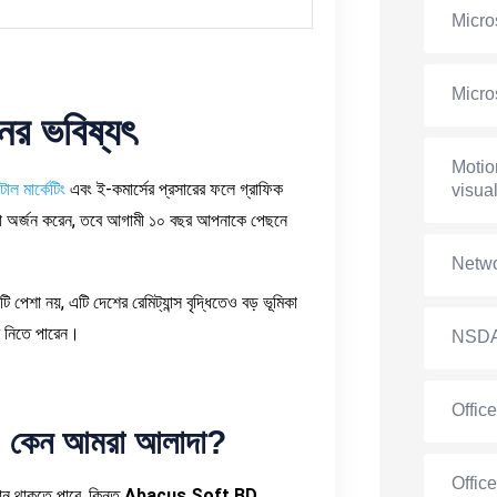
Micro
Micro
ের
ভবিষ্যৎ
Motio
াল মার্কেটিং
এবং ই-কমার্সের প্রসারের ফলে গ্রাফিক
visual
া অর্জন করেন, তবে আগামী ১০ বছর আপনাকে পেছনে
Netwo
কটি পেশা নয়, এটি দেশের রেমিট্যান্স বৃদ্ধিতেও বড় ভূমিকা
 নিতে পারেন।
NSD
Offic
:
কেন
আমরা
আলাদা
?
Offic
ান থাকতে পারে, কিন্তু
Abacus Soft BD