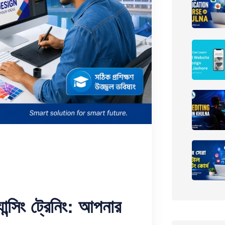
ান্সিং
ট্রেনিং
:
আপনার