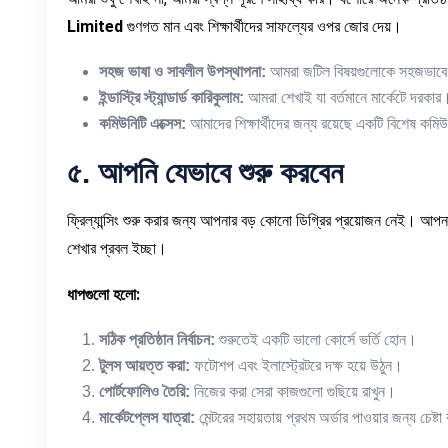
Limited
গুণগত মান এবং শিক্ষার্থীদের সাফল্যের ওপর জোর দেয়।
সহজ
ভাষা
ও
সাবলীল
উপস্থাপনা
:
আমরা জটিল বিষয়গুলোকে সহজভাবে শ
ইন্ডাস্ট্রি
স্ট্যান্ডার্ড
কারিকুলাম
:
আমরা শেখাই যা বর্তমানে মার্কেটে দরকার
কমিউনিটি
এক্সেস
:
আমাদের শিক্ষার্থীদের জন্য রয়েছে একটি বিশেষ কম
৫
.
আপনি
যেভাবে
শুরু
করবেন
ফ্রিল্যান্সিং শুরু করার জন্য আপনার বড় কোনো ডিগ্রির প্রয়োজন নেই। আপন
শেখার প্রবল ইচ্ছা।
ধাপগুলো
হলো
:
সঠিক
প্রতিষ্ঠান
নির্বাচন
:
শুরুতেই একটি ভালো কোর্সে ভর্তি হোন।
টুলস
আয়ত্ত
করা
:
ফটোশপ এবং ইলাস্ট্রেটরে দক্ষ হয়ে উঠুন।
পোর্টফোলিও
তৈরি
:
নিজের করা সেরা কাজগুলো গুছিয়ে রাখুন।
মার্কেটপ্লেস
যাত্রা
:
মেন্টরের সহায়তায় প্রথম অর্ডার পাওয়ার জন্য চেষ্ট