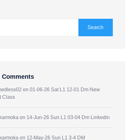
Search
t Comments
medless02
on
01-06-26 Sat L1 12-01 Dm New
t Class
.karmoka
on
14-Jun-26 Sun L1 03-04 Dm Linkedin
.karmoka
on
12-May-26 Sun L1 3-4 DM