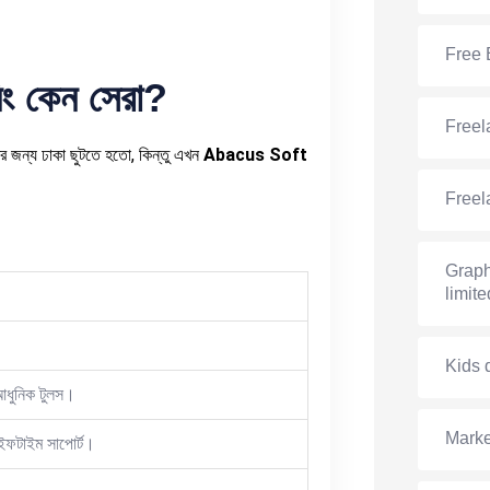
Free 
িং
কেন
সেরা
?
Freel
ের জন্য ঢাকা ছুটতে হতো, কিন্তু এখন
Abacus Soft
Freel
Graph
limite
Kids 
আধুনিক টুলস।
Marke
াইফটাইম সাপোর্ট।