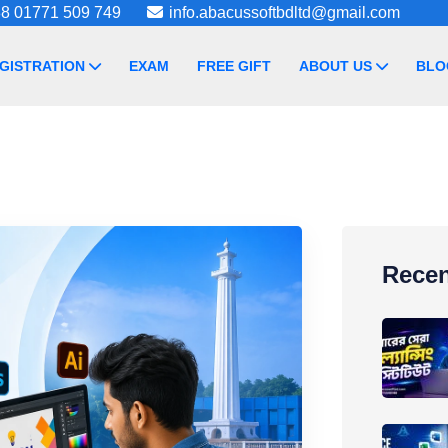
8 01771 509 749
info.abacussoftbdltd@gmail.com
GISTRATION
EXAM
FREE GIFT
ABOUT US
BLO
Recen