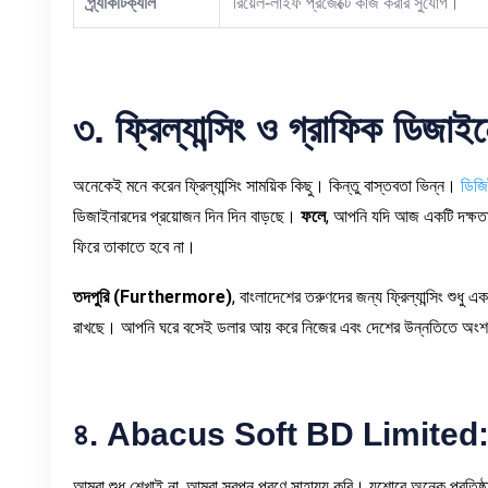
প্র্যাকটিক্যাল
রিয়েল-লাইফ প্রজেক্টে কাজ করার সুযোগ।
৩
.
ফ্রিল্যান্সিং
ও
গ্রাফিক
ডিজাইন
অনেকেই মনে করেন ফ্রিল্যান্সিং সাময়িক কিছু। কিন্তু বাস্তবতা ভিন্ন।
ডিজিট
ডিজাইনারদের প্রয়োজন দিন দিন বাড়ছে।
ফলে
, আপনি যদি আজ একটি দক্ষত
ফিরে তাকাতে হবে না।
তদপুরি
(Furthermore)
, বাংলাদেশের তরুণদের জন্য ফ্রিল্যান্সিং শুধু এ
রাখছে। আপনি ঘরে বসেই ডলার আয় করে নিজের এবং দেশের উন্নতিতে অংশ
৪
. Abacus Soft BD Limited
আমরা শুধু শেখাই না, আমরা স্বপ্ন পূরণে সাহায্য করি। যশোরে অনেক প্রতিষ্ঠ