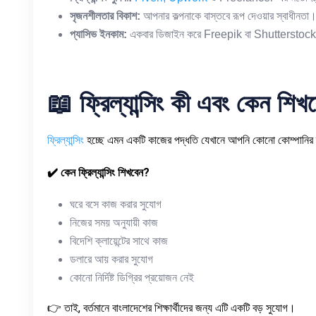
সৃজনশীলতার
বিকাশ
:
আপনার কল্পনাকে বাস্তবে রূপ দেওয়ার স্বাধীনতা
প্যাসিভ
ইনকাম
:
একবার ডিজাইন করে Freepik বা Shutterstock-এ
📖
ফ্রিল্যান্সিং
কী
এবং
কেন
শিখ
ফ্রিল্যান্সিং
হচ্ছে এমন একটি কাজের পদ্ধতি যেখানে আপনি কোনো কোম্পানির স্
✔️
কেন
ফ্রিল্যান্সিং
শিখবেন
?
ঘরে বসে কাজ করার সুযোগ
নিজের সময় অনুযায়ী কাজ
বিদেশি ক্লায়েন্টের সাথে কাজ
ডলারে আয় করার সুযোগ
কোনো নির্দিষ্ট ডিগ্রির প্রয়োজন নেই
👉 তাই, বর্তমানে বাংলাদেশের শিক্ষার্থীদের জন্য এটি একটি বড় সুযোগ।