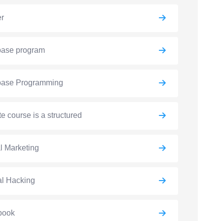
er
base program
base Programming
e course is a structured
al Marketing
al Hacking
book