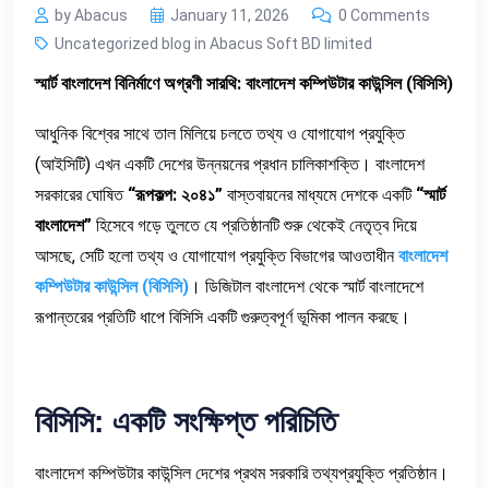
by Abacus
January 11, 2026
0 Comments
Uncategorized blog in Abacus Soft BD limited
স্মার্ট
বাংলাদেশ
বিনির্মাণে
অগ্রণী
সারথি
:
বাংলাদেশ
কম্পিউটার
কাউন্সিল
(বিসিসি)
আধুনিক বিশ্বের সাথে তাল মিলিয়ে চলতে তথ্য ও যোগাযোগ প্রযুক্তি
(আইসিটি) এখন একটি দেশের উন্নয়নের প্রধান চালিকাশক্তি। বাংলাদেশ
সরকারের ঘোষিত
“
রূপকল্প
:
২০৪১
”
বাস্তবায়নের মাধ্যমে দেশকে একটি
“
স্মার্ট
বাংলাদেশ
”
হিসেবে গড়ে তুলতে যে প্রতিষ্ঠানটি শুরু থেকেই নেতৃত্ব দিয়ে
আসছে, সেটি হলো তথ্য ও যোগাযোগ প্রযুক্তি বিভাগের আওতাধীন
বাংলাদেশ
কম্পিউটার
কাউন্সিল
(
বিসিসি
)
। ডিজিটাল বাংলাদেশ থেকে স্মার্ট বাংলাদেশে
রূপান্তরের প্রতিটি ধাপে বিসিসি একটি গুরুত্বপূর্ণ ভূমিকা পালন করছে।
বিসিসি
:
একটি
সংক্ষিপ্ত
পরিচিতি
বাংলাদেশ কম্পিউটার কাউন্সিল দেশের প্রথম সরকারি তথ্যপ্রযুক্তি প্রতিষ্ঠান।